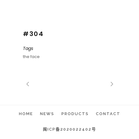
#304
Tags
the face
HOME
NEWS
PRODUCTS
CONTACT
闽ICP备2020022402号